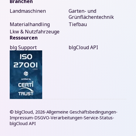
Branchen
Landmaschinen
Garten- und
Grünflächentechnik
Materialhandling
Tiefbau
Lkw & Nutzfahrzeuge
Ressourcen
blg Support
blgCloud API
© blgCloud, 2026
-
Allgemeine Geschäftsbedingungen
-
Impressum
-
DSGVO‑Verarbeitungen
-
Service‑Status
-
blgCloud API