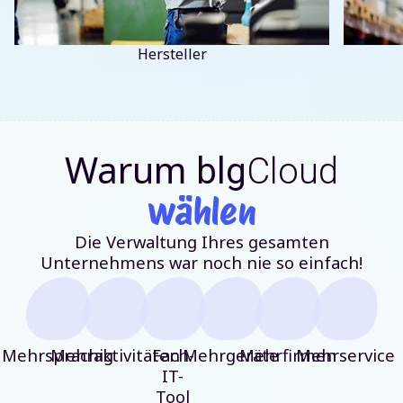
Hersteller
Warum
blg
Cloud
wählen
Die Verwaltung Ihres gesamten
Unternehmens war noch nie so einfach!
Mehrsprachig
Mehraktivitäten
Fach-
Mehrgeräte
Mehrfirmen
Mehrservice
IT-
Tool