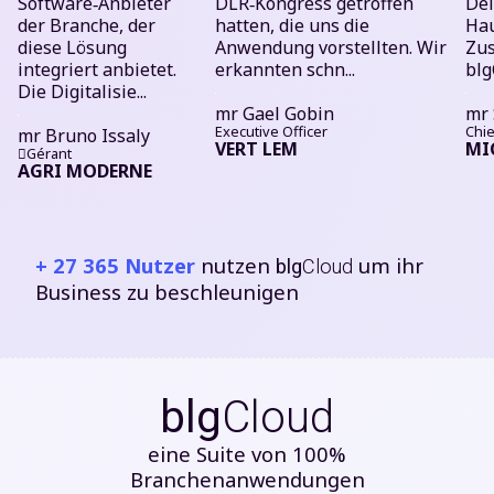
Software‑Anbieter
DLR‑Kongress getroffen
Del
der Branche, der
hatten, die uns die
Hau
diese Lösung
Anwendung vorstellten. Wir
Zu
integriert anbietet.
erkannten schn...
blg
Die Digitalisie...
mr
Gael Gobin
mr
Executive Officer
Chie
mr
Bruno Issaly
VERT LEM
MI
Gérant
AGRI MODERNE
+
27 365
Nutzer
nutzen
um ihr
blg
Cloud
Business zu beschleunigen
blg
Cloud
eine Suite von 100%
Branchenanwendungen