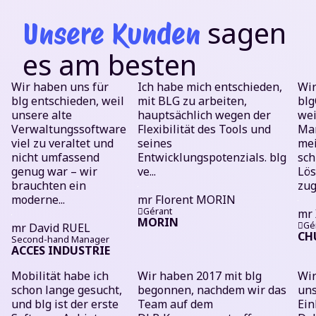
sagen
Unsere Kunden
es am besten
Wir haben uns für
Ich habe mich entschieden,
Wir
blg entschieden, weil
mit BLG zu arbeiten,
blg
unsere alte
hauptsächlich wegen der
wei
Verwaltungssoftware
Flexibilität des Tools und
Mar
viel zu veraltet und
seines
me
nicht umfassend
Entwicklungspotenzials. blg
sch
genug war – wir
ve...
Lös
brauchten ein
zug
moderne...
mr
Florent MORIN
Gérant
mr
MORIN
Gé
mr
David RUEL
CH
Second-hand Manager
ACCES INDUSTRIE
Mobilität habe ich
Wir haben 2017 mit blg
Wir
schon lange gesucht,
begonnen, nachdem wir das
uns
und blg ist der erste
Team auf dem
Ein