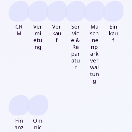
CR
Ver
Ver
Ser
Ma
Ein
M
mi
kau
vic
sch
kau
etu
f
e &
ine
f
ng
Re
np
par
ark
atu
ver
r
wal
tun
g
Fin
Om
anz
nic