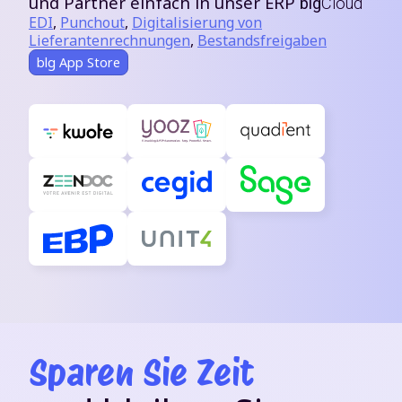
und Partner einfach in unser ERP
blg
Cloud
EDI
,
Punchout
,
Digitalisierung von
Lieferantenrechnungen
,
Bestandsfreigaben
blg App Store
Sparen Sie Zeit