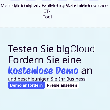
Mehrsprachig
Mehraktivitäten
Fach-
Mehrgeräte
Mehrfirmen
Mehrservice
IT-
Tool
Testen Sie
blg
Cloud
Fordern Sie eine
an
kostenlose Demo
und beschleunigen Sie Ihr Business!
Demo anfordern
Preise ansehen