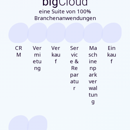
blg
Cloud
eine Suite von 100%
Branchenanwendungen
CR
Ver
Ver
Ser
Ma
Ein
M
mi
kau
vic
sch
kau
etu
f
e &
ine
f
ng
Re
np
par
ark
atu
ver
r
wal
tun
g