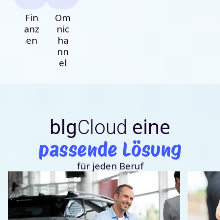
Fin
Om
anz
nic
en
ha
nn
el
eine
blg
Cloud
passende Lösung
für jeden Beruf