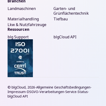
Branchen
Landmaschinen
Garten- und
Grünflächentechnik
Materialhandling
Tiefbau
Lkw & Nutzfahrzeuge
Ressourcen
blg Support
blgCloud API
© blgCloud, 2026
-
Allgemeine Geschäftsbedingungen
-
Impressum
-
DSGVO‑Verarbeitungen
-
Service‑Status
-
blgCloud API