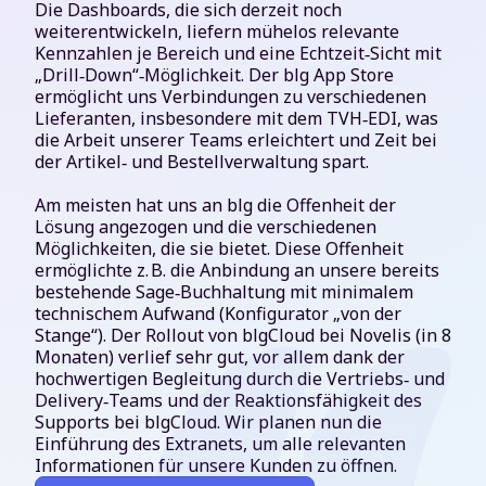
Die Dashboards, die sich derzeit noch
weiterentwickeln, liefern mühelos relevante
Kennzahlen je Bereich und eine Echtzeit‑Sicht mit
„Drill‑Down“‑Möglichkeit. Der blg App Store
ermöglicht uns Verbindungen zu verschiedenen
Lieferanten, insbesondere mit dem TVH‑EDI, was
die Arbeit unserer Teams erleichtert und Zeit bei
der Artikel‑ und Bestellverwaltung spart.
Am meisten hat uns an blg die Offenheit der
Lösung angezogen und die verschiedenen
Möglichkeiten, die sie bietet. Diese Offenheit
ermöglichte z. B. die Anbindung an unsere bereits
bestehende Sage‑Buchhaltung mit minimalem
technischem Aufwand (Konfigurator „von der
Stange“). Der Rollout von blgCloud bei Novelis (in 8
Monaten) verlief sehr gut, vor allem dank der
hochwertigen Begleitung durch die Vertriebs‑ und
Delivery‑Teams und der Reaktionsfähigkeit des
Supports bei blgCloud. Wir planen nun die
Einführung des Extranets, um alle relevanten
Informationen für unsere Kunden zu öffnen.